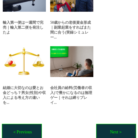
輸入第一便は一週間で完
50歳からの老後資金形成
売｜輸入第二便を発注し
｜副業起業をすればまた
たよ
間に合う(実録シミュレ
ー...
結婚に大切なのは愛とお
会社員の給料(労働者の収
金どっち？男女(性別)や収
入)で豊かになるのは無理
入による考え方の違い
ゲー｜それは縛りプレ
を...
イ...
＜Previous
Next＞