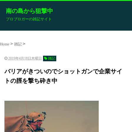
南の島から狙撃中
プロブロガーの雑記サイト
Home
雑記
2019年4月18日木曜日
雑記
バリアがきついのでショットガンで企業サイ
トの脛を撃ち砕き中