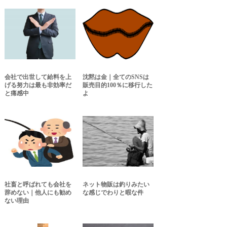
会社で出世して給料を上
沈黙は金｜全てのSNSは
げる努力は最も非効率だ
販売目的100％に移行した
と痛感中
よ
社畜と呼ばれても会社を
ネット物販は釣りみたい
辞めない｜他人にも勧め
な感じでわりと暇な件
ない理由