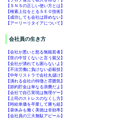
【ＳＮＳの正しい使い方とは】
【検索上位をとるＳＥＯ技術】
【成功しても会社は辞めない】
【アーリーリタイアについて】
会社員の生き方
【会社が悪いと怒る無能若者】
【世の中甘くないと言う親父】
【会社が潰れても困らないよ】
【不法労働に負けない必殺技】
【中年リストラで会社丸儲け】
【潰れる会社の特徴と雰囲気】
【節約貯金は単なる浪費だよ】
【会社で自己実現は無理ゲー】
【上司のストレスのなくし方】
【時給単価を卒業して勝ち組】
【昼休みも働く美徳は非効率】
【会社員の三大無駄アピール】