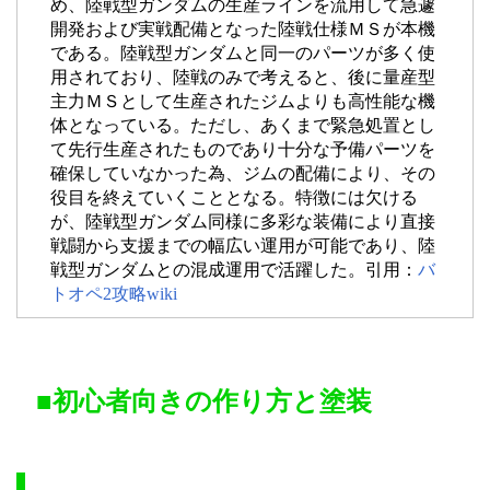
め、陸戦型ガンダムの生産ラインを流用して急遽
開発および実戦配備となった陸戦仕様ＭＳが本機
である。陸戦型ガンダムと同一のパーツが多く使
用されており、陸戦のみで考えると、後に量産型
主力ＭＳとして生産されたジムよりも高性能な機
体となっている。ただし、あくまで緊急処置とし
て先行生産されたものであり十分な予備パーツを
確保していなかった為、ジムの配備により、その
役目を終えていくこととなる。特徴には欠ける
が、陸戦型ガンダム同様に多彩な装備により直接
戦闘から支援までの幅広い運用が可能であり、陸
戦型ガンダムとの混成運用で活躍した。引用：
バ
トオペ2攻略wiki
■初心者向きの作り方と塗装