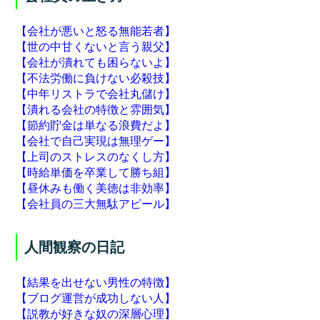
【会社が悪いと怒る無能若者】
【世の中甘くないと言う親父】
【会社が潰れても困らないよ】
【不法労働に負けない必殺技】
【中年リストラで会社丸儲け】
【潰れる会社の特徴と雰囲気】
【節約貯金は単なる浪費だよ】
【会社で自己実現は無理ゲー】
【上司のストレスのなくし方】
【時給単価を卒業して勝ち組】
【昼休みも働く美徳は非効率】
【会社員の三大無駄アピール】
人間観察の日記
【結果を出せない男性の特徴】
【ブログ運営が成功しない人】
【説教が好きな奴の深層心理】