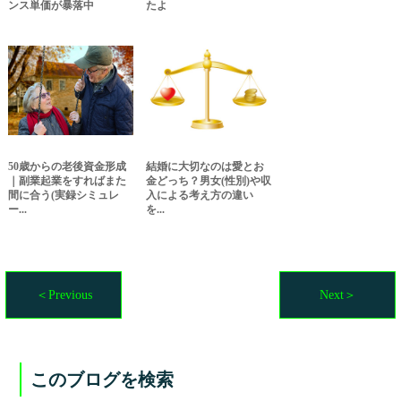
ンス単価が暴落中
たよ
50歳からの老後資金形成
結婚に大切なのは愛とお
｜副業起業をすればまた
金どっち？男女(性別)や収
間に合う(実録シミュレ
入による考え方の違い
ー...
を...
＜Previous
Next＞
このブログを検索