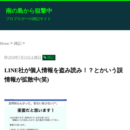
南の島から狙撃中
プロブロガーの雑記サイト
Home
雑記
2018年7月21日土曜日
雑記
LINE社が個人情報を盗み読み！？とかいう誤
情報が拡散中(笑)