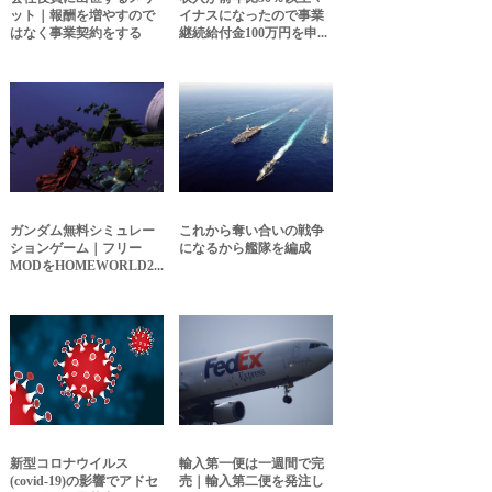
ット｜報酬を増やすので
イナスになったので事業
はなく事業契約をする
継続給付金100万円を申...
ガンダム無料シミュレー
これから奪い合いの戦争
ションゲーム｜フリー
になるから艦隊を編成
MODをHOMEWORLD2...
新型コロナウイルス
輸入第一便は一週間で完
(covid-19)の影響でアドセ
売｜輸入第二便を発注し