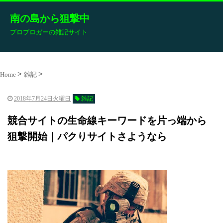
南の島から狙撃中
プロブロガーの雑記サイト
Home
雑記
2018年7月24日火曜日
雑記
競合サイトの生命線キーワードを片っ端から
狙撃開始｜パクりサイトさようなら