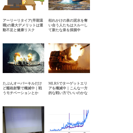
アーリーリタイア(早期退
枯れかけの泉の泥水を奪
職)の最大デメリットは運
い合う人たちはスルーし
動不足と健康リスク
て新たな泉を採掘中
たぶんオーバーキルだけ
MLRSでターゲットエリ
ど艦砲射撃で殲滅中｜戦
アを殲滅中｜こんな一方
うモチベーションとか
的な戦い方でいいのかな