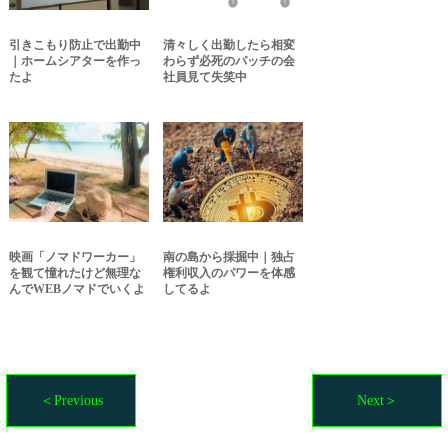
引きこもり防止で出勤中
清々しく出勤したら相変
｜ホームシアターを作っ
わらず必死のパッチの会
たよ
社員見て失笑中
映画「ノマドワーカー」
南の島から採掘中｜独占
を観て憧れたけど無理な
権利収入のパワーを体感
んでWEBノマドでいくよ
してるよ
＜Previous
Next＞