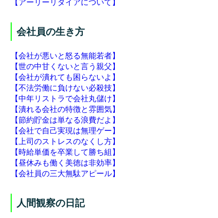
【アーリーリタイアについて】
会社員の生き方
【会社が悪いと怒る無能若者】
【世の中甘くないと言う親父】
【会社が潰れても困らないよ】
【不法労働に負けない必殺技】
【中年リストラで会社丸儲け】
【潰れる会社の特徴と雰囲気】
【節約貯金は単なる浪費だよ】
【会社で自己実現は無理ゲー】
【上司のストレスのなくし方】
【時給単価を卒業して勝ち組】
【昼休みも働く美徳は非効率】
【会社員の三大無駄アピール】
人間観察の日記