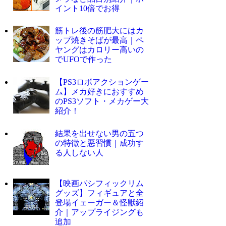
イント10倍でお得
筋トレ後の筋肥大にはカ
ップ焼きそばが最高｜ペ
ヤングはカロリー高いの
でUFOで作った
【PS3ロボアクションゲー
ム】メカ好きにおすすめ
のPS3ソフト・メカゲー大
紹介！
結果を出せない男の五つ
の特徴と悪習慣｜成功す
る人しない人
【映画パシフィックリム
グッズ】フィギュアと全
登場イェーガー＆怪獣紹
介｜アップライジングも
追加