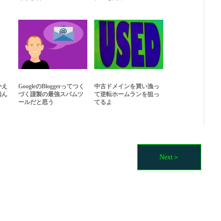
かえ
GoogleのBloggerってつく
中古ドメインを買い漁っ
病ん
づく謹製の最強スパムツ
て逆転ホームランを狙っ
ールだと思う
てるよ
Next＞