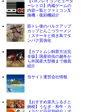
【118プレイコンピュータ
ーレトロ】内蔵ゲームの
内容一覧とファミコン互
換機・復刻機紹介
筋トレ後のバルクアップ
カップとんこつラーメン
｜ステーキと焼き鳥でタ
ンパク質強化
【カブトムシ飼育方法完
全版】国産幼虫の越冬か
ら外国産大型種まで徹底
紹介
当サイト運営会社情報
【おすすめ楽天ふるさと
納税】うなぎ・和牛・カ
メラなど品目別紹介｜ポ