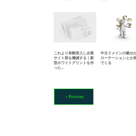
これより単騎突入し企業
中古ドメインの載せ
サイト群を殲滅する｜新
ローテーションとか
型ホワイトグリントを作
でくる
った...
＜Previous