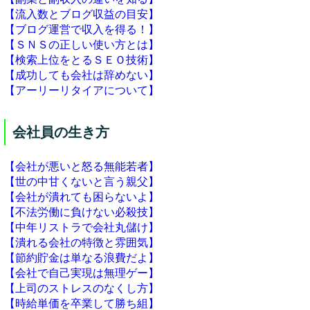
【流入数とブログ収益の目安】
【ブログ運営で収入を得る！】
【ＳＮＳの正しい使い方とは】
【検索上位をとるＳＥＯ技術】
【成功しても会社は辞めない】
【アーリーリタイアについて】
会社員の生き方
【会社が悪いと怒る無能若者】
【世の中甘くないと言う親父】
【会社が潰れても困らないよ】
【不法労働に負けない必殺技】
【中年リストラで会社丸儲け】
【潰れる会社の特徴と雰囲気】
【節約貯金は単なる浪費だよ】
【会社で自己実現は無理ゲー】
【上司のストレスのなくし方】
【時給単価を卒業して勝ち組】