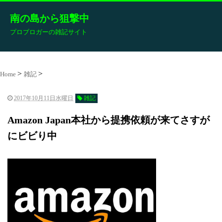
南の島から狙撃中
プロブロガーの雑記サイト
Home
雑記
2017年10月11日水曜日
雑記
Amazon Japan本社から提携依頼が来てさすが
にビビり中