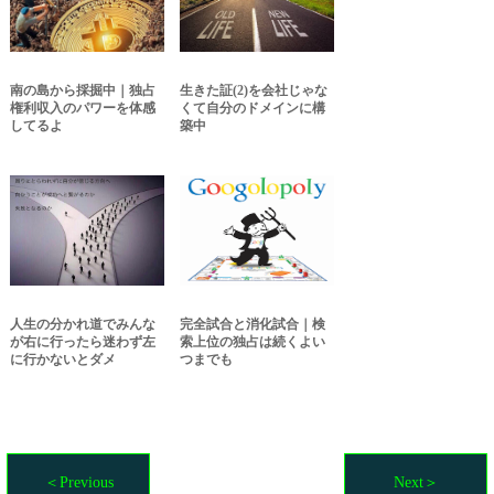
南の島から採掘中｜独占
生きた証(2)を会社じゃな
権利収入のパワーを体感
くて自分のドメインに構
してるよ
築中
人生の分かれ道でみんな
完全試合と消化試合｜検
が右に行ったら迷わず左
索上位の独占は続くよい
に行かないとダメ
つまでも
＜Previous
Next＞