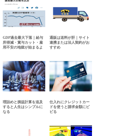
GDP過去最大下落｜給与
通販は送料が肝｜サイト
所得減・賞与カット・雇
連携または法人契約がお
用不安の地獄が始まるよ
すすめ
理詰めと損益計算を追及
仕入れにクレジットカー
すると人生はシンプルに
ドを使うと請求金額にビ
なる
ビる