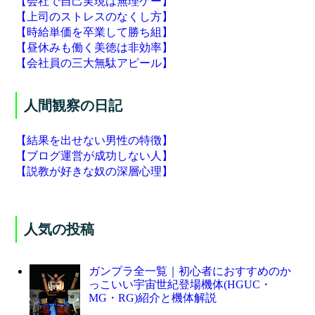
【会社で自己実現は無理ゲー】
【上司のストレスのなくし方】
【時給単価を卒業して勝ち組】
【昼休みも働く美徳は非効率】
【会社員の三大無駄アピール】
人間観察の日記
【結果を出せない男性の特徴】
【ブログ運営が成功しない人】
【説教が好きな奴の深層心理】
人気の投稿
ガンプラ全一覧｜初心者におすすめのか
っこいい宇宙世紀登場機体(HGUC・
MG・RG)紹介と機体解説