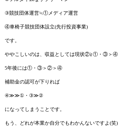
③競技団体運営≒①メディア運営
④車椅子競技団体設立(先行投資事業)
です。
ややこしいのは、収益としては現状②≧①・③＞④
5年後には①・③＞②＞④
補助金の認可が下りれば
④≫≫①・③≫②
になってしまうことです。
もう、どれが本業か自分でもわかんないですよ(笑)