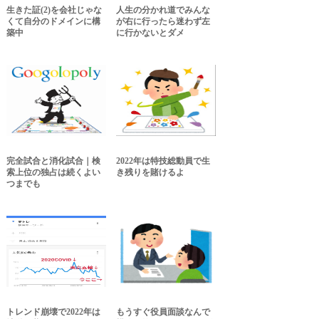
生きた証(2)を会社じゃな
人生の分かれ道でみんな
くて自分のドメインに構
が右に行ったら迷わず左
築中
に行かないとダメ
完全試合と消化試合｜検
2022年は特技総動員で生
索上位の独占は続くよい
き残りを賭けるよ
つまでも
トレンド崩壊で2022年は
もうすぐ役員面談なんで