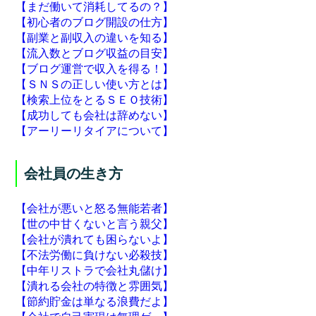
【まだ働いて消耗してるの？】
【初心者のブログ開設の仕方】
【副業と副収入の違いを知る】
【流入数とブログ収益の目安】
【ブログ運営で収入を得る！】
【ＳＮＳの正しい使い方とは】
【検索上位をとるＳＥＯ技術】
【成功しても会社は辞めない】
【アーリーリタイアについて】
会社員の生き方
【会社が悪いと怒る無能若者】
【世の中甘くないと言う親父】
【会社が潰れても困らないよ】
【不法労働に負けない必殺技】
【中年リストラで会社丸儲け】
【潰れる会社の特徴と雰囲気】
【節約貯金は単なる浪費だよ】