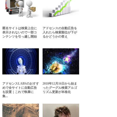
匿名サイトは検索上位に
アドセンスの自動広告を
表示されないので一部コ
入れたら検索順位が下が
ンテンツを引っ越し開始
るかどうかの答え
アドセンスLABSのおすす
2018年12月16日から始ま
めで全サイトに自動広告
ったグーグル検索アルゴ
を設置｜これで執筆に
リズム更新が本格化
集...