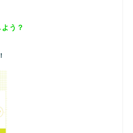
しよう？
！