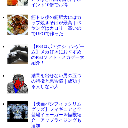
イント10倍でお得
筋トレ後の筋肥大にはカ
ップ焼きそばが最高｜ペ
ヤングはカロリー高いの
でUFOで作った
【PS3ロボアクションゲー
ム】メカ好きにおすすめ
のPS3ソフト・メカゲー大
紹介！
結果を出せない男の五つ
の特徴と悪習慣｜成功す
る人しない人
【映画パシフィックリム
グッズ】フィギュアと全
登場イェーガー＆怪獣紹
介｜アップライジングも
追加