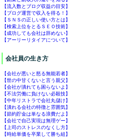
【流入数とブログ収益の目安】
【ブログ運営で収入を得る！】
【ＳＮＳの正しい使い方とは】
【検索上位をとるＳＥＯ技術】
【成功しても会社は辞めない】
【アーリーリタイアについて】
会社員の生き方
【会社が悪いと怒る無能若者】
【世の中甘くないと言う親父】
【会社が潰れても困らないよ】
【不法労働に負けない必殺技】
【中年リストラで会社丸儲け】
【潰れる会社の特徴と雰囲気】
【節約貯金は単なる浪費だよ】
【会社で自己実現は無理ゲー】
【上司のストレスのなくし方】
【時給単価を卒業して勝ち組】