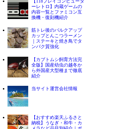
【118プレイコンピュータ
ーレトロ】内蔵ゲームの
内容一覧とファミコン互
換機・復刻機紹介
筋トレ後のバルクアップ
カップとんこつラーメン
｜ステーキと焼き鳥でタ
ンパク質強化
【カブトムシ飼育方法完
全版】国産幼虫の越冬か
ら外国産大型種まで徹底
紹介
当サイト運営会社情報
【おすすめ楽天ふるさと
納税】うなぎ・和牛・カ
メラなど品目別紹介｜ポ