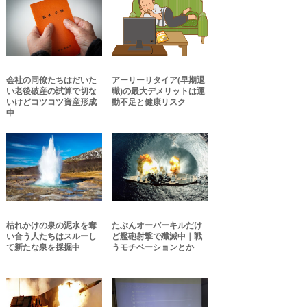
会社の同僚たちはだいた
アーリーリタイア(早期退
い老後破産の試算で切な
職)の最大デメリットは運
いけどコツコツ資産形成
動不足と健康リスク
中
枯れかけの泉の泥水を奪
たぶんオーバーキルだけ
い合う人たちはスルーし
ど艦砲射撃で殲滅中｜戦
て新たな泉を採掘中
うモチベーションとか