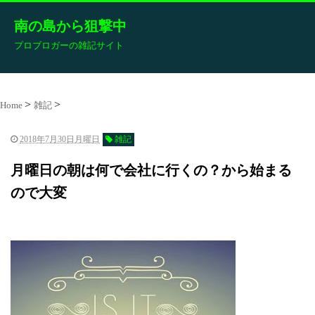
南の島から狙撃中
プロブロガーの雑記サイト
Home
雑記
2018年7月30日月曜日
雑記
月曜日の朝は何で会社に行くの？から始まる
ので大変