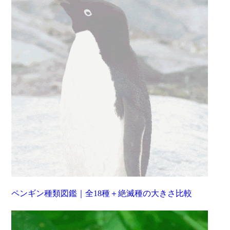
ペンギン種類図鑑｜全18種＋絶滅種の大きさ比較