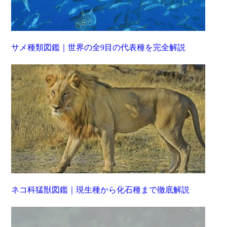
サメ種類図鑑｜世界の全9目の代表種を完全解説
ネコ科猛獣図鑑｜現生種から化石種まで徹底解説