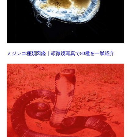
ミジンコ種類図鑑｜顕微鏡写真で80種を一挙紹介