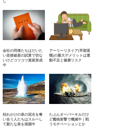
し
会社の同僚たちはだいた
アーリーリタイア(早期退
い老後破産の試算で切な
職)の最大デメリットは運
いけどコツコツ資産形成
動不足と健康リスク
中
枯れかけの泉の泥水を奪
たぶんオーバーキルだけ
い合う人たちはスルーし
ど艦砲射撃で殲滅中｜戦
て新たな泉を採掘中
うモチベーションとか