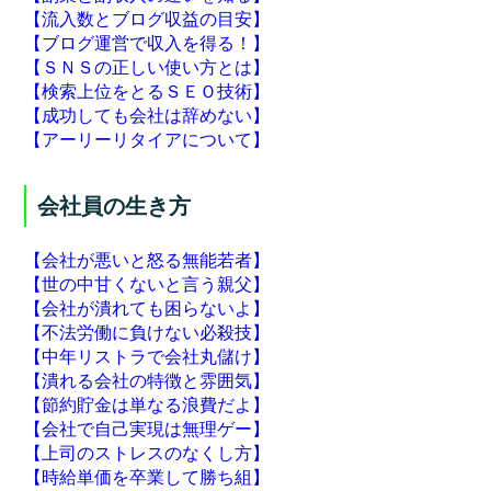
【流入数とブログ収益の目安】
【ブログ運営で収入を得る！】
【ＳＮＳの正しい使い方とは】
【検索上位をとるＳＥＯ技術】
【成功しても会社は辞めない】
【アーリーリタイアについて】
会社員の生き方
【会社が悪いと怒る無能若者】
【世の中甘くないと言う親父】
【会社が潰れても困らないよ】
【不法労働に負けない必殺技】
【中年リストラで会社丸儲け】
【潰れる会社の特徴と雰囲気】
【節約貯金は単なる浪費だよ】
【会社で自己実現は無理ゲー】
【上司のストレスのなくし方】
【時給単価を卒業して勝ち組】