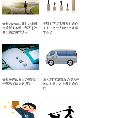
会社のために貧しい上司
年収を下げる努力を始め
と追従する若い部下｜社
てやっと一人前だと痛感
会主義は崩壊済み
するよ
会社を辞める人の前兆が
あと3年で退職なので具体
全部当てはまる(笑)
的にやることを考え始め
た