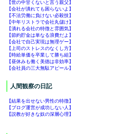
【世の中甘くないと言う親父】
【会社が潰れても困らないよ】
【不法労働に負けない必殺技】
【中年リストラで会社丸儲け】
【潰れる会社の特徴と雰囲気】
【節約貯金は単なる浪費だよ】
【会社で自己実現は無理ゲー】
【上司のストレスのなくし方】
【時給単価を卒業して勝ち組】
【昼休みも働く美徳は非効率】
【会社員の三大無駄アピール】
人間観察の日記
【結果を出せない男性の特徴】
【ブログ運営が成功しない人】
【説教が好きな奴の深層心理】