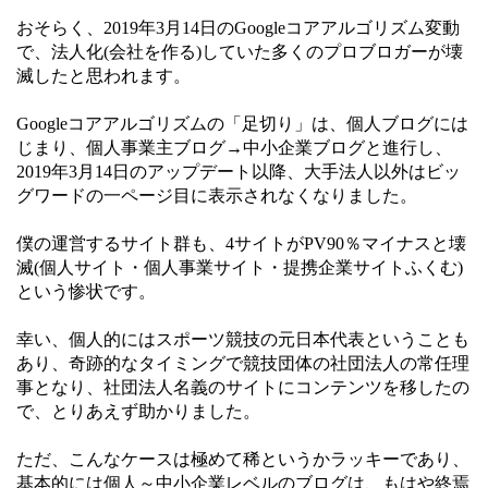
おそらく、2019年3月14日のGoogleコアアルゴリズム変動
で、法人化(会社を作る)していた多くのプロブロガーが壊
滅したと思われます。
Googleコアアルゴリズムの「足切り」は、個人ブログには
じまり、個人事業主ブログ→中小企業ブログと進行し、
2019年3月14日のアップデート以降、大手法人以外はビッ
グワードの一ページ目に表示されなくなりました。
僕の運営するサイト群も、4サイトがPV90％マイナスと壊
滅(個人サイト・個人事業サイト・提携企業サイトふくむ)
という惨状です。
幸い、個人的にはスポーツ競技の元日本代表ということも
あり、奇跡的なタイミングで競技団体の社団法人の常任理
事となり、社団法人名義のサイトにコンテンツを移したの
で、とりあえず助かりました。
ただ、こんなケースは極めて稀というかラッキーであり、
基本的には個人～中小企業レベルのブログは、もはや終焉