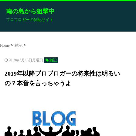
南の島から狙撃中
プロブロガーの雑記サイト
Home
雑記
2019年5月13日月曜日
雑記
2019年以降プロブロガーの将来性は明るい
の？本音を言っちゃうよ