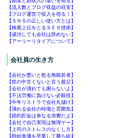
【副業と副収入の違いを知る】
【流入数とブログ収益の目安】
【ブログ運営で収入を得る！】
【ＳＮＳの正しい使い方とは】
【検索上位をとるＳＥＯ技術】
【成功しても会社は辞めない】
【アーリーリタイアについて】
会社員の生き方
【会社が悪いと怒る無能若者】
【世の中甘くないと言う親父】
【会社が潰れても困らないよ】
【不法労働に負けない必殺技】
【中年リストラで会社丸儲け】
【潰れる会社の特徴と雰囲気】
【節約貯金は単なる浪費だよ】
【会社で自己実現は無理ゲー】
【上司のストレスのなくし方】
【時給単価を卒業して勝ち組】