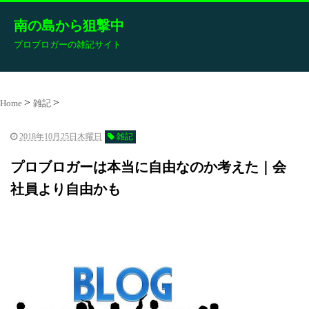
南の島から狙撃中
プロブロガーの雑記サイト
Home
雑記
2018年10月25日木曜日
雑記
プロブロガーは本当に自由なのか考えた｜会
社員より自由かも