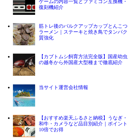
ゲームの内容一覧とファミコン互換機・
復刻機紹介
筋トレ後のバルクアップカップとんこつ
ラーメン｜ステーキと焼き鳥でタンパク
質強化
【カブトムシ飼育方法完全版】国産幼虫
の越冬から外国産大型種まで徹底紹介
当サイト運営会社情報
【おすすめ楽天ふるさと納税】うなぎ・
和牛・カメラなど品目別紹介｜ポイント
10倍でお得