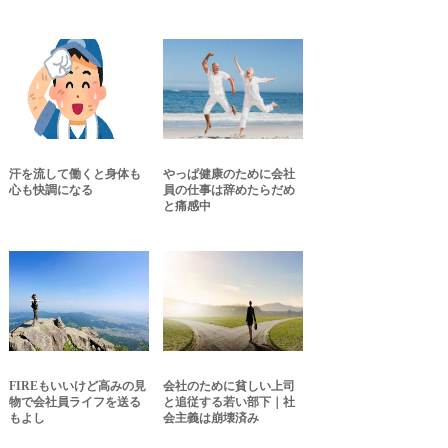
汗を流して働くと身体も
やっぱ健康のために会社
心も快調になる
員の仕事は辞めたらだめ
と痛感中
FIREもいいけど高みの見
会社のために貧しい上司
物で会社員ライフを送る
と追従する若い部下｜社
もよし
会主義は崩壊済み