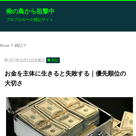
南の島から狙撃中
プロブロガーの雑記サイト
Home
雑記
2017年10月11日水曜日
雑記
お金を主体に生きると失敗する｜優先順位の
大切さ