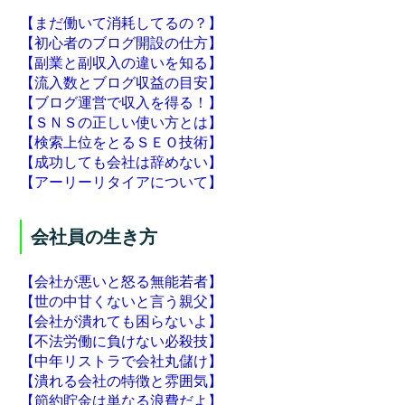
【まだ働いて消耗してるの？】
【初心者のブログ開設の仕方】
【副業と副収入の違いを知る】
【流入数とブログ収益の目安】
【ブログ運営で収入を得る！】
【ＳＮＳの正しい使い方とは】
【検索上位をとるＳＥＯ技術】
【成功しても会社は辞めない】
【アーリーリタイアについて】
会社員の生き方
【会社が悪いと怒る無能若者】
【世の中甘くないと言う親父】
【会社が潰れても困らないよ】
【不法労働に負けない必殺技】
【中年リストラで会社丸儲け】
【潰れる会社の特徴と雰囲気】
【節約貯金は単なる浪費だよ】