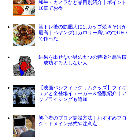
和牛・カメラなど品目別紹介｜ポイント
10倍でお得
筋トレ後の筋肥大にはカップ焼きそばが
最高｜ペヤングはカロリー高いのでUFO
で作った
結果を出せない男の五つの特徴と悪習慣
｜成功する人しない人
【映画パシフィックリムグッズ】フィギ
ュアと全登場イェーガー＆怪獣紹介｜ア
ップライジングも追加
初心者のブログ開設方法｜おすすめブロ
グ・ドメイン形式や注意点