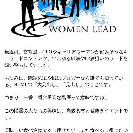
最近は、富裕層…CEOやキャリアウーマンが好みそうなキ
ーワードコンテンツ、いわゆるh1層やh2層狙いのワードを
狙い撃ちしています。
ちなみに、隠語のh1やh2はブロガーなら誰でも知ってい
る、HTMLの「大見出し」「見出し」のことです。
つまり、一番二番に重要な階層って意味ですね。
この階層の人たちの興味は、高級食材と健康ダイエットで
す。
美味しい食べ物は太る→痩せたい→また食べる→痩せたい