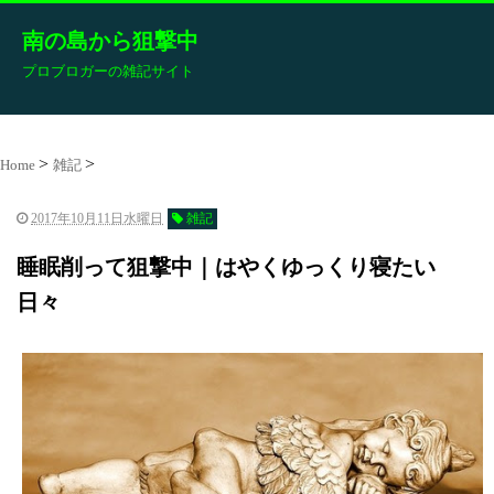
南の島から狙撃中
プロブロガーの雑記サイト
Home
雑記
2017年10月11日水曜日
雑記
睡眠削って狙撃中｜はやくゆっくり寝たい
日々