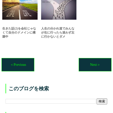
生きた証(2)を会社じゃな
人生の分かれ道でみんな
くて自分のドメインに構
が右に行ったら迷わず左
築中
に行かないとダメ
＜Previous
Next＞
このブログを検索