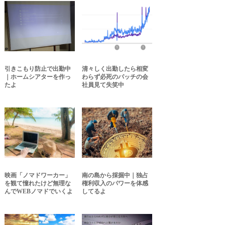
引きこもり防止で出勤中
清々しく出勤したら相変
｜ホームシアターを作っ
わらず必死のパッチの会
たよ
社員見て失笑中
映画「ノマドワーカー」
南の島から採掘中｜独占
を観て憧れたけど無理な
権利収入のパワーを体感
んでWEBノマドでいくよ
してるよ