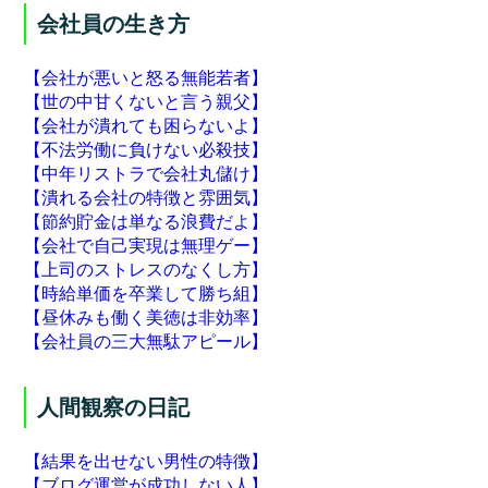
会社員の生き方
【会社が悪いと怒る無能若者】
【世の中甘くないと言う親父】
【会社が潰れても困らないよ】
【不法労働に負けない必殺技】
【中年リストラで会社丸儲け】
【潰れる会社の特徴と雰囲気】
【節約貯金は単なる浪費だよ】
【会社で自己実現は無理ゲー】
【上司のストレスのなくし方】
【時給単価を卒業して勝ち組】
【昼休みも働く美徳は非効率】
【会社員の三大無駄アピール】
人間観察の日記
【結果を出せない男性の特徴】
【ブログ運営が成功しない人】