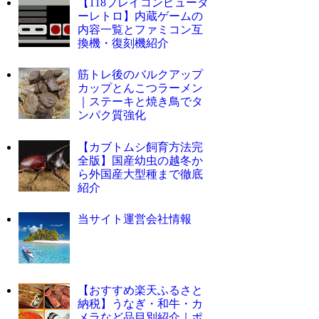
【118プレイコンピュータ
ーレトロ】内蔵ゲームの
内容一覧とファミコン互
換機・復刻機紹介
筋トレ後のバルクアップ
カップとんこつラーメン
｜ステーキと焼き鳥でタ
ンパク質強化
【カブトムシ飼育方法完
全版】国産幼虫の越冬か
ら外国産大型種まで徹底
紹介
当サイト運営会社情報
【おすすめ楽天ふるさと
納税】うなぎ・和牛・カ
メラなど品目別紹介｜ポ