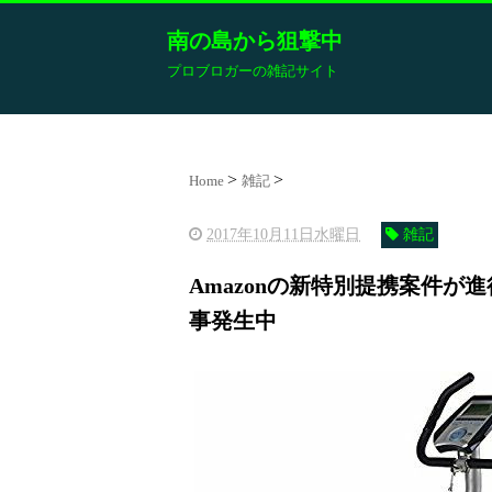
南の島から狙撃中
プロブロガーの雑記サイト
Home
雑記
2017年10月11日水曜日
雑記
Amazonの新特別提携案件
事発生中