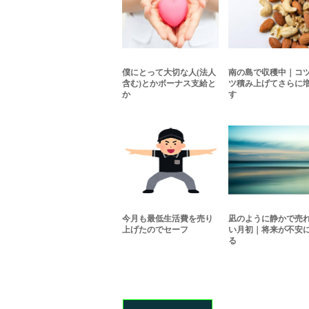
僕にとって大切な人(法人
南の島で収穫中｜コ
含む)とかボーナス支給と
ツ積み上げてさらに
か
す
今月も最低生活費を売り
凪のように静かで売
上げたのでセーフ
い月初｜将来が不安
る