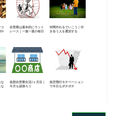
ツコ
自営業は基本的にラット
仲間外れるでいこう｜付
増や
レース｜一進一退の毎日
き合う人を選別する
れな
仮想自営業生活2ヶ月目｜
低空飛行モチベーション
にな
今月も頑張ろう
で今日もボチボチ