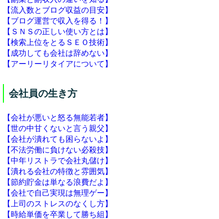
【流入数とブログ収益の目安】
【ブログ運営で収入を得る！】
【ＳＮＳの正しい使い方とは】
【検索上位をとるＳＥＯ技術】
【成功しても会社は辞めない】
【アーリーリタイアについて】
会社員の生き方
【会社が悪いと怒る無能若者】
【世の中甘くないと言う親父】
【会社が潰れても困らないよ】
【不法労働に負けない必殺技】
【中年リストラで会社丸儲け】
【潰れる会社の特徴と雰囲気】
【節約貯金は単なる浪費だよ】
【会社で自己実現は無理ゲー】
【上司のストレスのなくし方】
【時給単価を卒業して勝ち組】