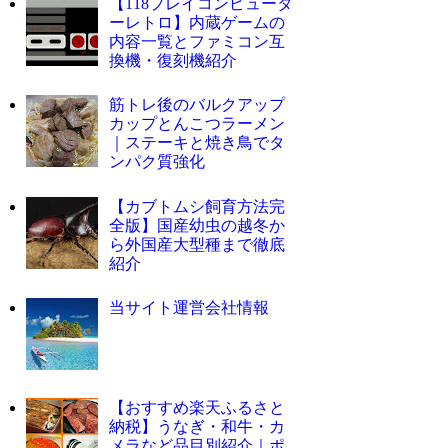
【118プレイコンピュータ
ーレトロ】内蔵ゲームの
内容一覧とファミコン互
換機・復刻機紹介
筋トレ後のバルクアップ
カップとんこつラーメン
｜ステーキと焼き鳥でタ
ンパク質強化
【カブトムシ飼育方法完
全版】国産幼虫の越冬か
ら外国産大型種まで徹底
紹介
当サイト運営会社情報
【おすすめ楽天ふるさと
納税】うなぎ・和牛・カ
メラなど品目別紹介｜ポ