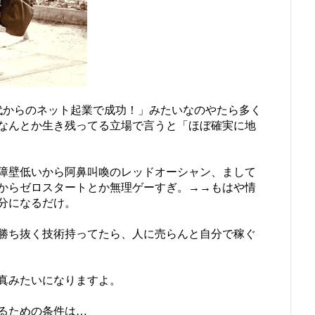
0代からのネット起業で成功！」みたいなのやたら多く
くなんとか生き残ってる立場で言うと「ほぼ確実に地
障壁低いから阿鼻叫喚のレッドオーシャン、まして
からゼロスタートとか無理ゲーすぎ。→→もはや情
分になるだけ。
勝ち抜く技術持ってたら、人に売らんと自分で稼ぐ
真みたいになりますよ。
るための条件は…