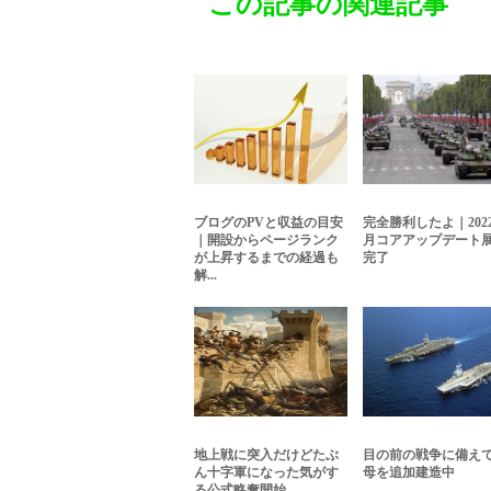
この記事の関連記事
ブログのPVと収益の目安
完全勝利したよ｜202
｜開設からページランク
月コアアップデート
が上昇するまでの経過も
完了
解...
地上戦に突入だけどたぶ
目の前の戦争に備え
ん十字軍になった気がす
母を追加建造中
る公式略奪開始