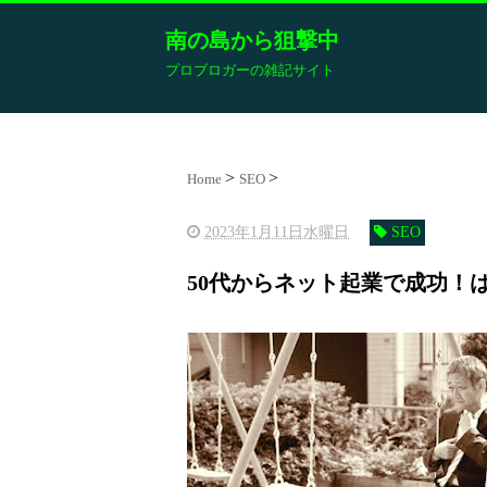
南の島から狙撃中
プロブロガーの雑記サイト
Home
SEO
2023年1月11日水曜日
SEO
50代からネット起業で成功！