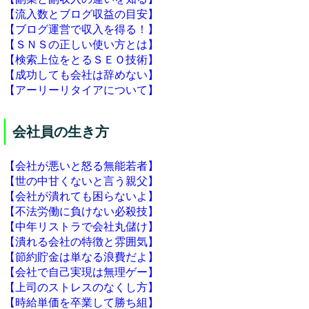
【流入数とブログ収益の目安】
【ブログ運営で収入を得る！】
【ＳＮＳの正しい使い方とは】
【検索上位をとるＳＥＯ技術】
【成功しても会社は辞めない】
【アーリーリタイアについて】
会社員の生き方
【会社が悪いと怒る無能若者】
【世の中甘くないと言う親父】
【会社が潰れても困らないよ】
【不法労働に負けない必殺技】
【中年リストラで会社丸儲け】
【潰れる会社の特徴と雰囲気】
【節約貯金は単なる浪費だよ】
【会社で自己実現は無理ゲー】
【上司のストレスのなくし方】
【時給単価を卒業して勝ち組】