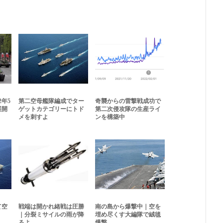
2年5
第二空母艦隊編成でター
奇襲からの雷撃戦成功で
展開
ゲットカテゴリーにトド
第二次侵攻隊の生産ライ
メを刺すよ
ンを構築中
て空
戦端は開かれ緒戦は圧勝
南の島から爆撃中｜空を
｜分裂ミサイルの雨が降
埋め尽くす大編隊で絨毯
るよ
爆撃