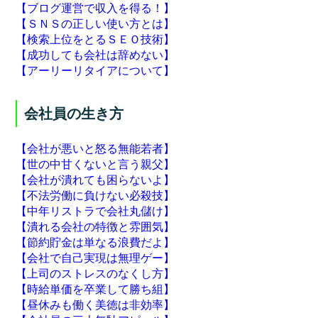
【ブログ運営で収入を得る！】
【ＳＮＳの正しい使い方とは】
【検索上位をとるＳＥＯ技術】
【成功しても会社は辞めない】
【アーリーリタイアについて】
会社員の生き方
【会社が悪いと怒る無能若者】
【世の中甘くないと言う親父】
【会社が潰れても困らないよ】
【不法労働に負けない必殺技】
【中年リストラで会社丸儲け】
【潰れる会社の特徴と雰囲気】
【節約貯金は単なる浪費だよ】
【会社で自己実現は無理ゲー】
【上司のストレスのなくし方】
【時給単価を卒業して勝ち組】
【昼休みも働く美徳は非効率】