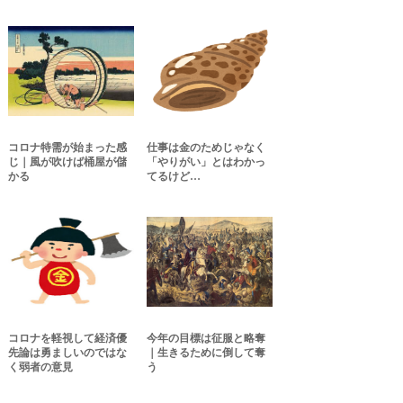
コロナ特需が始まった感
仕事は金のためじゃなく
じ｜風が吹けば桶屋が儲
「やりがい」とはわかっ
かる
てるけど…
コロナを軽視して経済優
今年の目標は征服と略奪
先論は勇ましいのではな
｜生きるために倒して奪
く弱者の意見
う