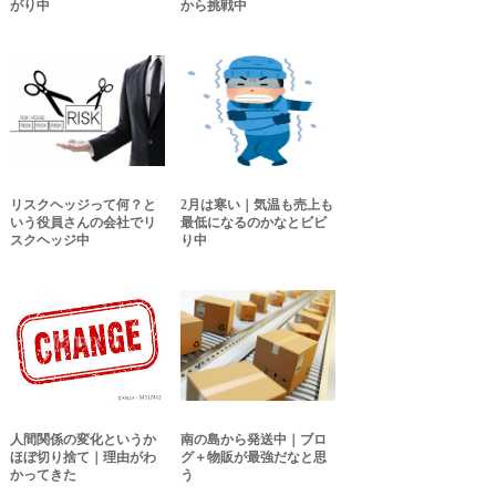
がり中
から挑戦中
リスクヘッジって何？と
2月は寒い｜気温も売上も
いう役員さんの会社でリ
最低になるのかなとビビ
スクヘッジ中
り中
人間関係の変化というか
南の島から発送中｜ブロ
ほぼ切り捨て｜理由がわ
グ＋物販が最強だなと思
かってきた
う