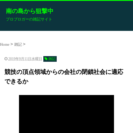
南の島から狙撃中
プロブロガーの雑記サイト
Home
雑記
2019年9月11日水曜日
雑記
競技の頂点領域からの会社の閉鎖社会に適応
できるか