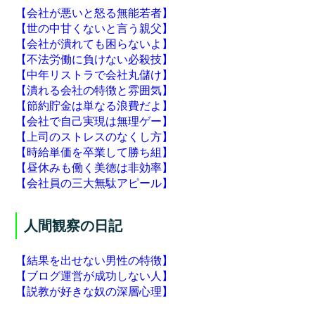
【会社が悪いと怒る無能若者】
【世の中甘くないと言う親父】
【会社が潰れても困らないよ】
【不法労働に負けない必殺技】
【中年リストラで会社丸儲け】
【潰れる会社の特徴と雰囲気】
【節約貯金は単なる浪費だよ】
【会社で自己実現は無理ゲー】
【上司のストレスのなくし方】
【時給単価を卒業して勝ち組】
【昼休みも働く美徳は非効率】
【会社員の三大無駄アピール】
人間観察の日記
【結果を出せない男性の特徴】
【ブログ運営が成功しない人】
【説教が好きな奴の深層心理】