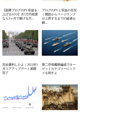
【副業ブログのPV収益を
ブログのPVと収益の目安
上げるSEO】月5万円程度
｜開設からページランク
なら3ヶ月で稼げる方...
が上昇するまでの経過も
解...
完全勝利したよ｜2022年5
第二空母艦隊編成でター
月コアアップデート展開
ゲットカテゴリーにトド
完了
メを刺すよ