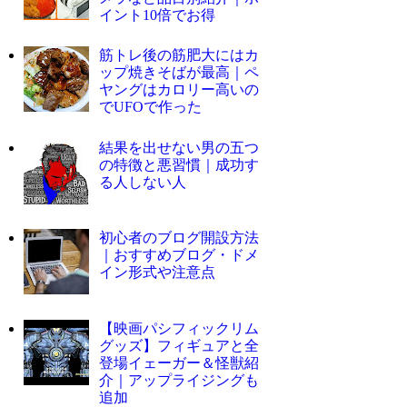
イント10倍でお得
筋トレ後の筋肥大にはカ
ップ焼きそばが最高｜ペ
ヤングはカロリー高いの
でUFOで作った
結果を出せない男の五つ
の特徴と悪習慣｜成功す
る人しない人
初心者のブログ開設方法
｜おすすめブログ・ドメ
イン形式や注意点
【映画パシフィックリム
グッズ】フィギュアと全
登場イェーガー＆怪獣紹
介｜アップライジングも
追加