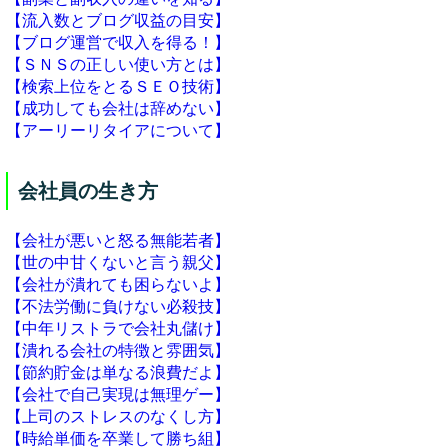
【流入数とブログ収益の目安】
【ブログ運営で収入を得る！】
【ＳＮＳの正しい使い方とは】
【検索上位をとるＳＥＯ技術】
【成功しても会社は辞めない】
【アーリーリタイアについて】
会社員の生き方
【会社が悪いと怒る無能若者】
【世の中甘くないと言う親父】
【会社が潰れても困らないよ】
【不法労働に負けない必殺技】
【中年リストラで会社丸儲け】
【潰れる会社の特徴と雰囲気】
【節約貯金は単なる浪費だよ】
【会社で自己実現は無理ゲー】
【上司のストレスのなくし方】
【時給単価を卒業して勝ち組】