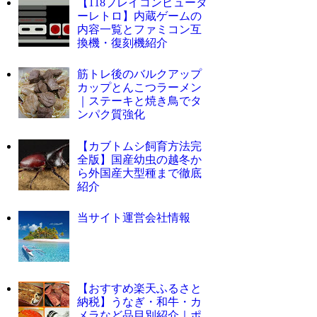
【118プレイコンピュータ
ーレトロ】内蔵ゲームの
内容一覧とファミコン互
換機・復刻機紹介
筋トレ後のバルクアップ
カップとんこつラーメン
｜ステーキと焼き鳥でタ
ンパク質強化
【カブトムシ飼育方法完
全版】国産幼虫の越冬か
ら外国産大型種まで徹底
紹介
当サイト運営会社情報
【おすすめ楽天ふるさと
納税】うなぎ・和牛・カ
メラなど品目別紹介｜ポ