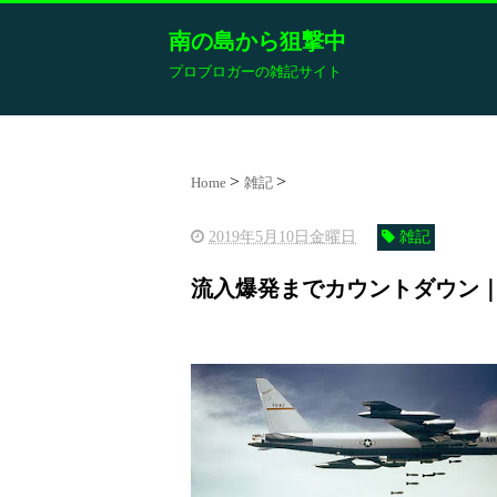
南の島から狙撃中
プロブロガーの雑記サイト
Home
雑記
2019年5月10日金曜日
雑記
流入爆発までカウントダウン