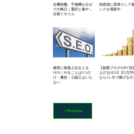
全機発艦、予備機も出せ
知恵袋に逆張りして
で大晦日｜選択と集中→
ンクを増産中
分裂ミサイル
確実に検索上位をとる
【副業ブログのPV収
SEO｜やることは3つだ
上げるSEO】月5万円
け・裏技・小細工はいら
なら3ヶ月で稼げる方..
ない
＜Previous