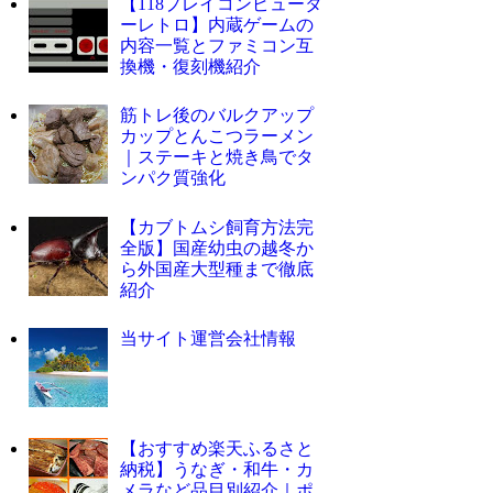
【118プレイコンピュータ
ーレトロ】内蔵ゲームの
内容一覧とファミコン互
換機・復刻機紹介
筋トレ後のバルクアップ
カップとんこつラーメン
｜ステーキと焼き鳥でタ
ンパク質強化
【カブトムシ飼育方法完
全版】国産幼虫の越冬か
ら外国産大型種まで徹底
紹介
当サイト運営会社情報
【おすすめ楽天ふるさと
納税】うなぎ・和牛・カ
メラなど品目別紹介｜ポ