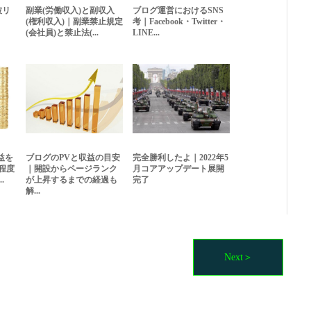
被リ
副業(労働収入)と副収入
ブログ運営におけるSNS
(権利収入)｜副業禁止規定
考｜Facebook・Twitter・
(会社員)と禁止法(...
LINE...
益を
ブログのPVと収益の目安
完全勝利したよ｜2022年5
程度
｜開設からページランク
月コアアップデート展開
.
が上昇するまでの経過も
完了
解...
Next＞