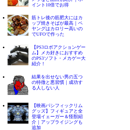
イント10倍でお得
筋トレ後の筋肥大にはカ
ップ焼きそばが最高｜ペ
ヤングはカロリー高いの
でUFOで作った
【PS3ロボアクションゲー
ム】メカ好きにおすすめ
のPS3ソフト・メカゲー大
紹介！
結果を出せない男の五つ
の特徴と悪習慣｜成功す
る人しない人
【映画パシフィックリム
グッズ】フィギュアと全
登場イェーガー＆怪獣紹
介｜アップライジングも
追加