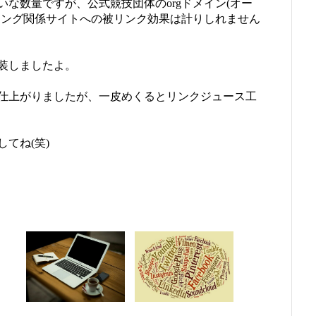
な数量ですが、公式競技団体のorgドメイン(オー
ニング関係サイトへの被リンク効果は計りしれません
装しましたよ。
仕上がりましたが、一皮めくるとリンクジュース工
てね(笑)