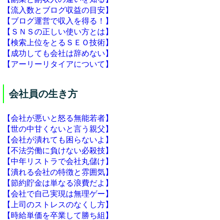
【流入数とブログ収益の目安】
【ブログ運営で収入を得る！】
【ＳＮＳの正しい使い方とは】
【検索上位をとるＳＥＯ技術】
【成功しても会社は辞めない】
【アーリーリタイアについて】
会社員の生き方
【会社が悪いと怒る無能若者】
【世の中甘くないと言う親父】
【会社が潰れても困らないよ】
【不法労働に負けない必殺技】
【中年リストラで会社丸儲け】
【潰れる会社の特徴と雰囲気】
【節約貯金は単なる浪費だよ】
【会社で自己実現は無理ゲー】
【上司のストレスのなくし方】
【時給単価を卒業して勝ち組】