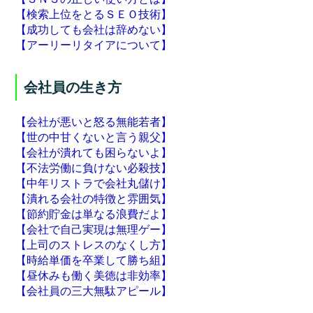
【検索上位をとるＳＥＯ技術】
【成功しても会社は辞めない】
【アーリーリタイアについて】
会社員の生き方
【会社が悪いと怒る無能若者】
【世の中甘くないと言う親父】
【会社が潰れても困らないよ】
【不法労働に負けない必殺技】
【中年リストラで会社丸儲け】
【潰れる会社の特徴と雰囲気】
【節約貯金は単なる浪費だよ】
【会社で自己実現は無理ゲー】
【上司のストレスのなくし方】
【時給単価を卒業して勝ち組】
【昼休みも働く美徳は非効率】
【会社員の三大無駄アピール】