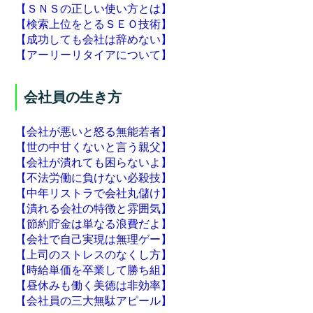
【ＳＮＳの正しい使い方とは】
【検索上位をとるＳＥＯ技術】
【成功しても会社は辞めない】
【アーリーリタイアについて】
会社員の生き方
【会社が悪いと怒る無能若者】
【世の中甘くないと言う親父】
【会社が潰れても困らないよ】
【不法労働に負けない必殺技】
【中年リストラで会社丸儲け】
【潰れる会社の特徴と雰囲気】
【節約貯金は単なる浪費だよ】
【会社で自己実現は無理ゲー】
【上司のストレスのなくし方】
【時給単価を卒業して勝ち組】
【昼休みも働く美徳は非効率】
【会社員の三大無駄アピール】