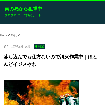
南の島から狙撃中
プロブロガーの雑記サイト
Home
雑記
2018年10月2日火曜日
雑記
落ち込んでも仕方ないので消火作業中｜ほと
んどイジメやわ