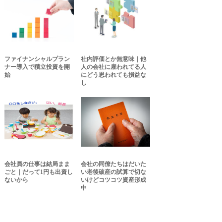
ファイナンシャルプラン
社内評価とか無意味｜他
ナー導入で積立投資を開
人の会社に雇われてる人
始
にどう思われても損益な
し
会社員の仕事は結局まま
会社の同僚たちはだいた
ごと｜だって1円も出資し
い老後破産の試算で切な
ないから
いけどコツコツ資産形成
中