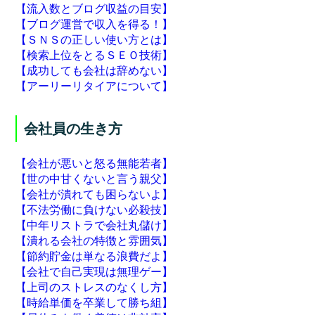
【流入数とブログ収益の目安】
【ブログ運営で収入を得る！】
【ＳＮＳの正しい使い方とは】
【検索上位をとるＳＥＯ技術】
【成功しても会社は辞めない】
【アーリーリタイアについて】
会社員の生き方
【会社が悪いと怒る無能若者】
【世の中甘くないと言う親父】
【会社が潰れても困らないよ】
【不法労働に負けない必殺技】
【中年リストラで会社丸儲け】
【潰れる会社の特徴と雰囲気】
【節約貯金は単なる浪費だよ】
【会社で自己実現は無理ゲー】
【上司のストレスのなくし方】
【時給単価を卒業して勝ち組】