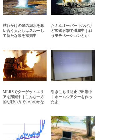
枯れかけの泉の泥水を奪
たぶんオーバーキルだけ
い合う人たちはスルーし
ど艦砲射撃で殲滅中｜戦
て新たな泉を採掘中
うモチベーションとか
MLRSでターゲットエリ
引きこもり防止で出勤中
アを殲滅中｜こんな一方
｜ホームシアターを作っ
的な戦い方でいいのかな
たよ