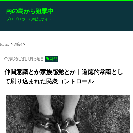
南の島から狙撃中
プロブロガーの雑記サイト
Home
雑記
2017年10月11日水曜日
雑記
仲間意識とか家族感覚とか｜道徳的常識とし
て刷り込まれた民衆コントロール