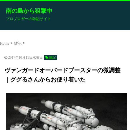
南の島から狙撃中
プロブロガーの雑記サイト
Home
雑記
2017年10月11日水曜日
雑記
ヴァンガードオーバードブースターの微調整
｜ググるさんからお便り着いた