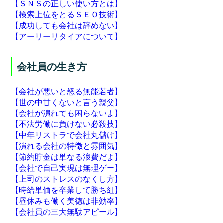
【ＳＮＳの正しい使い方とは】
【検索上位をとるＳＥＯ技術】
【成功しても会社は辞めない】
【アーリーリタイアについて】
会社員の生き方
【会社が悪いと怒る無能若者】
【世の中甘くないと言う親父】
【会社が潰れても困らないよ】
【不法労働に負けない必殺技】
【中年リストラで会社丸儲け】
【潰れる会社の特徴と雰囲気】
【節約貯金は単なる浪費だよ】
【会社で自己実現は無理ゲー】
【上司のストレスのなくし方】
【時給単価を卒業して勝ち組】
【昼休みも働く美徳は非効率】
【会社員の三大無駄アピール】