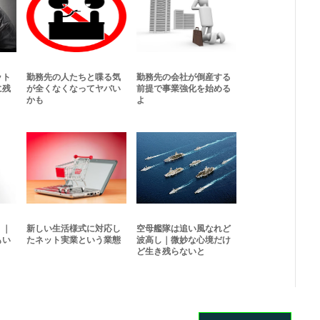
ット
勤務先の人たちと喋る気
勤務先の会社が倒産する
に残
が全くなくなってヤバい
前提で事業強化を始める
かも
よ
く｜
新しい生活様式に対応し
空母艦隊は追い風なれど
もい
たネット実業という業態
波高し｜微妙な心境だけ
ど生き残らないと