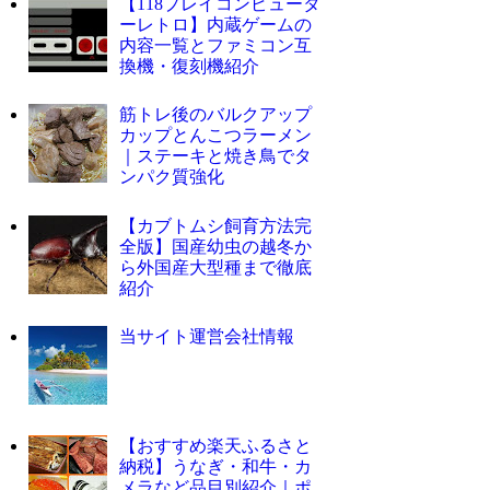
【118プレイコンピュータ
ーレトロ】内蔵ゲームの
内容一覧とファミコン互
換機・復刻機紹介
筋トレ後のバルクアップ
カップとんこつラーメン
｜ステーキと焼き鳥でタ
ンパク質強化
【カブトムシ飼育方法完
全版】国産幼虫の越冬か
ら外国産大型種まで徹底
紹介
当サイト運営会社情報
【おすすめ楽天ふるさと
納税】うなぎ・和牛・カ
メラなど品目別紹介｜ポ