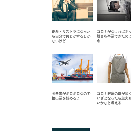
倒産・リストラになった
コロナがなければネ
ら自分で何とかするしか
競合を卒業できたの
ないけど
念
各事業がボロボロなので
コロナ解雇の風が吹
輸出業を始めるよ
いざとなったら主夫
いかなと考える