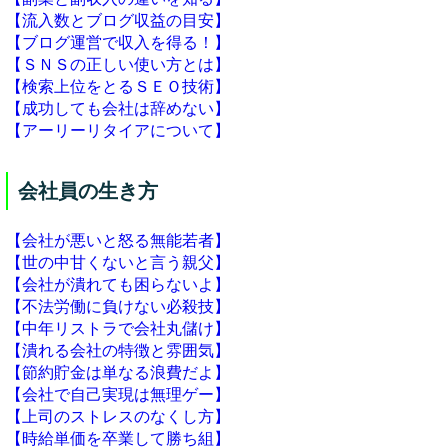
【流入数とブログ収益の目安】
【ブログ運営で収入を得る！】
【ＳＮＳの正しい使い方とは】
【検索上位をとるＳＥＯ技術】
【成功しても会社は辞めない】
【アーリーリタイアについて】
会社員の生き方
【会社が悪いと怒る無能若者】
【世の中甘くないと言う親父】
【会社が潰れても困らないよ】
【不法労働に負けない必殺技】
【中年リストラで会社丸儲け】
【潰れる会社の特徴と雰囲気】
【節約貯金は単なる浪費だよ】
【会社で自己実現は無理ゲー】
【上司のストレスのなくし方】
【時給単価を卒業して勝ち組】