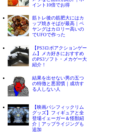
イント10倍でお得
筋トレ後の筋肥大にはカ
ップ焼きそばが最高｜ペ
ヤングはカロリー高いの
でUFOで作った
【PS3ロボアクションゲー
ム】メカ好きにおすすめ
のPS3ソフト・メカゲー大
紹介！
結果を出せない男の五つ
の特徴と悪習慣｜成功す
る人しない人
【映画パシフィックリム
グッズ】フィギュアと全
登場イェーガー＆怪獣紹
介｜アップライジングも
追加