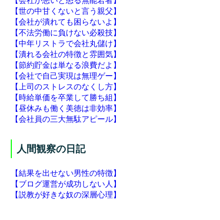
【会社が悪いと怒る無能若者】
【世の中甘くないと言う親父】
【会社が潰れても困らないよ】
【不法労働に負けない必殺技】
【中年リストラで会社丸儲け】
【潰れる会社の特徴と雰囲気】
【節約貯金は単なる浪費だよ】
【会社で自己実現は無理ゲー】
【上司のストレスのなくし方】
【時給単価を卒業して勝ち組】
【昼休みも働く美徳は非効率】
【会社員の三大無駄アピール】
人間観察の日記
【結果を出せない男性の特徴】
【ブログ運営が成功しない人】
【説教が好きな奴の深層心理】