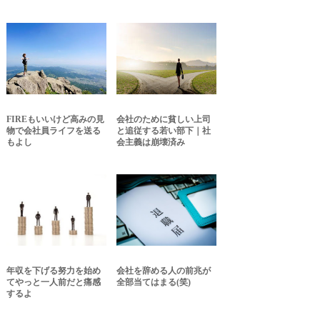
FIREもいいけど高みの見
会社のために貧しい上司
物で会社員ライフを送る
と追従する若い部下｜社
もよし
会主義は崩壊済み
年収を下げる努力を始め
会社を辞める人の前兆が
てやっと一人前だと痛感
全部当てはまる(笑)
するよ