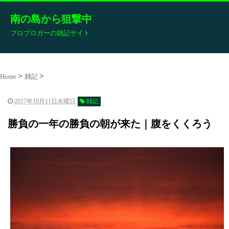
南の島から狙撃中
プロブロガーの雑記サイト
Home
雑記
2017年10月11日水曜日
雑記
勝負の一年の勝負の朝が来た｜腹をくくろう