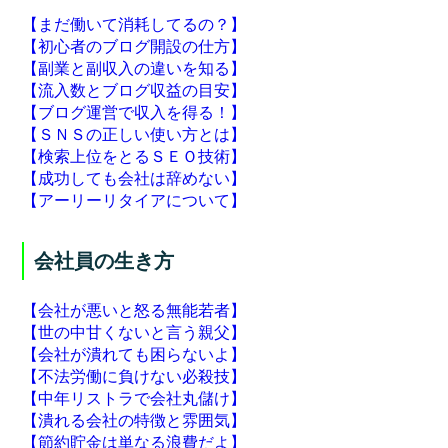
【まだ働いて消耗してるの？】
【初心者のブログ開設の仕方】
【副業と副収入の違いを知る】
【流入数とブログ収益の目安】
【ブログ運営で収入を得る！】
【ＳＮＳの正しい使い方とは】
【検索上位をとるＳＥＯ技術】
【成功しても会社は辞めない】
【アーリーリタイアについて】
会社員の生き方
【会社が悪いと怒る無能若者】
【世の中甘くないと言う親父】
【会社が潰れても困らないよ】
【不法労働に負けない必殺技】
【中年リストラで会社丸儲け】
【潰れる会社の特徴と雰囲気】
【節約貯金は単なる浪費だよ】