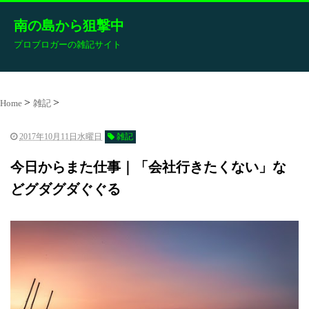
南の島から狙撃中
プロブロガーの雑記サイト
Home
雑記
2017年10月11日水曜日
雑記
今日からまた仕事｜「会社行きたくない」な
どグダグダぐぐる