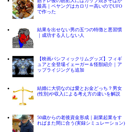
筋トレ後の筋肥大にはカップ焼きそばが
最高｜ペヤングはカロリー高いのでUFO
で作った
結果を出せない男の五つの特徴と悪習慣
｜成功する人しない人
【映画パシフィックリムグッズ】フィギ
ュアと全登場イェーガー＆怪獣紹介｜ア
ップライジングも追加
結婚に大切なのは愛とお金どっち？男女
(性別)や収入による考え方の違いを解説
50歳からの老後資金形成｜副業起業をす
ればまた間に合う(実録シミュレーション)