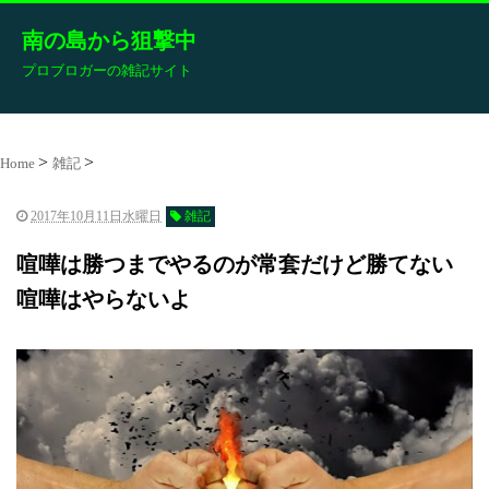
南の島から狙撃中
プロブロガーの雑記サイト
Home
雑記
2017年10月11日水曜日
雑記
喧嘩は勝つまでやるのが常套だけど勝てない
喧嘩はやらないよ