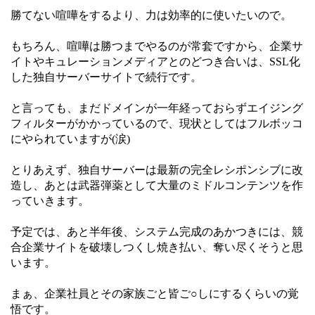
勝てない喧嘩をするより、力は効率的に使いたいので。
もちろん、喧嘩は勝つまでやるのが常套ですから、企業サ
イトやキュレーションメディアとのどつき合いは、SSL化
した独自サーバーサイトで続行です。
と言っても、まだドメインが一年経っておらずエイジング
フィルターがかかっているので、現状としてはフルボッコ
にやられていますが(涙)
とりあえず、独自サーバーは最新の完全レシポンシブに改
造し、あとは武器弾薬として大量のミドルコンテンツを作
っていきます。
予定では、あと半年後、システム完成のあかつきには、競
合企業サイトを破壊しつくし焼き払い、奪い尽くそうと思
います。
まぁ、企業社員とその家族ごと皆ご○しにするくらいの覚
悟です。