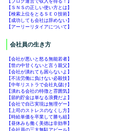
【ブログ運営で収入を得る！】
【ＳＮＳの正しい使い方とは】
【検索上位をとるＳＥＯ技術】
【成功しても会社は辞めない】
【アーリーリタイアについて】
会社員の生き方
【会社が悪いと怒る無能若者】
【世の中甘くないと言う親父】
【会社が潰れても困らないよ】
【不法労働に負けない必殺技】
【中年リストラで会社丸儲け】
【潰れる会社の特徴と雰囲気】
【節約貯金は単なる浪費だよ】
【会社で自己実現は無理ゲー】
【上司のストレスのなくし方】
【時給単価を卒業して勝ち組】
【昼休みも働く美徳は非効率】
【会社員の三大無駄アピール】