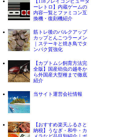
【118プレイコンピュータ
ーレトロ】内蔵ゲームの
内容一覧とファミコン互
換機・復刻機紹介
筋トレ後のバルクアップ
カップとんこつラーメン
｜ステーキと焼き鳥でタ
ンパク質強化
【カブトムシ飼育方法完
全版】国産幼虫の越冬か
ら外国産大型種まで徹底
紹介
当サイト運営会社情報
【おすすめ楽天ふるさと
納税】うなぎ・和牛・カ
メラなど品目別紹介｜ポ