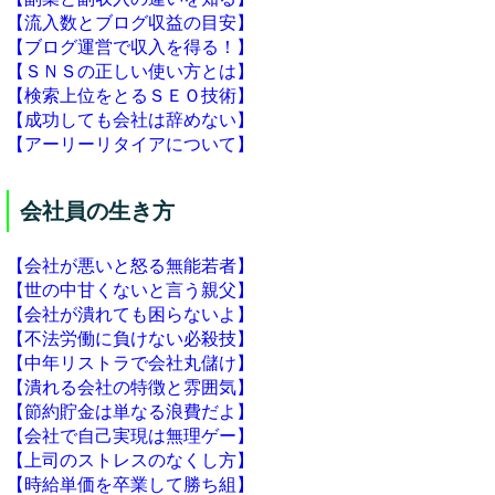
【流入数とブログ収益の目安】
【ブログ運営で収入を得る！】
【ＳＮＳの正しい使い方とは】
【検索上位をとるＳＥＯ技術】
【成功しても会社は辞めない】
【アーリーリタイアについて】
会社員の生き方
【会社が悪いと怒る無能若者】
【世の中甘くないと言う親父】
【会社が潰れても困らないよ】
【不法労働に負けない必殺技】
【中年リストラで会社丸儲け】
【潰れる会社の特徴と雰囲気】
【節約貯金は単なる浪費だよ】
【会社で自己実現は無理ゲー】
【上司のストレスのなくし方】
【時給単価を卒業して勝ち組】