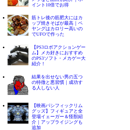
イント10倍でお得
筋トレ後の筋肥大にはカ
ップ焼きそばが最高｜ペ
ヤングはカロリー高いの
でUFOで作った
【PS3ロボアクションゲー
ム】メカ好きにおすすめ
のPS3ソフト・メカゲー大
紹介！
結果を出せない男の五つ
の特徴と悪習慣｜成功す
る人しない人
【映画パシフィックリム
グッズ】フィギュアと全
登場イェーガー＆怪獣紹
介｜アップライジングも
追加