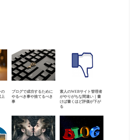
ーの
ブログで成功するために
素人のWEBサイト管理者
索上
やるべき事や捨てるべき
がやりがちな間違い｜書
事
けば書くほど評価が下が
る