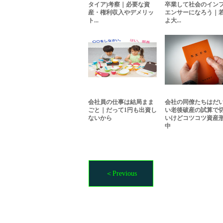
タイア)考察｜必要な資
卒業して社会のイン
産・権利収入やデメリッ
エンサーになろう｜
ト...
よ大...
会社員の仕事は結局まま
会社の同僚たちはだ
ごと｜だって1円も出資し
い老後破産の試算で
ないから
いけどコツコツ資産
中
＜Previous