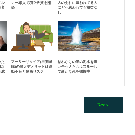
フル
ナー導入で積立投資を開
人の会社に雇われてる人
若者
始
にどう思われても損益な
し
いた
アーリーリタイア(早期退
枯れかけの泉の泥水を奪
切な
職)の最大デメリットは運
い合う人たちはスルーし
形成
動不足と健康リスク
て新たな泉を採掘中
Next＞