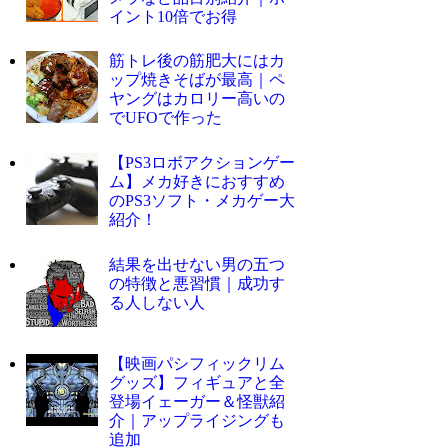
イント10倍でお得
筋トレ後の筋肥大にはカ
ップ焼きそばが最高｜ペ
ヤングはカロリー高いの
でUFOで作った
【PS3ロボアクションゲー
ム】メカ好きにおすすめ
のPS3ソフト・メカゲー大
紹介！
結果を出せない男の五つ
の特徴と悪習慣｜成功す
る人しない人
【映画パシフィックリム
グッズ】フィギュアと全
登場イェーガー＆怪獣紹
介｜アップライジングも
追加