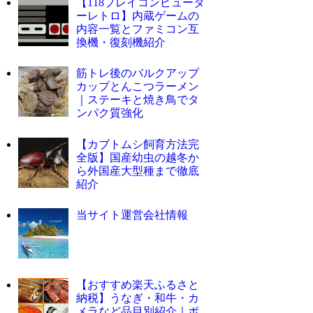
【118プレイコンピュータ
ーレトロ】内蔵ゲームの
内容一覧とファミコン互
換機・復刻機紹介
筋トレ後のバルクアップ
カップとんこつラーメン
｜ステーキと焼き鳥でタ
ンパク質強化
【カブトムシ飼育方法完
全版】国産幼虫の越冬か
ら外国産大型種まで徹底
紹介
当サイト運営会社情報
【おすすめ楽天ふるさと
納税】うなぎ・和牛・カ
メラなど品目別紹介｜ポ