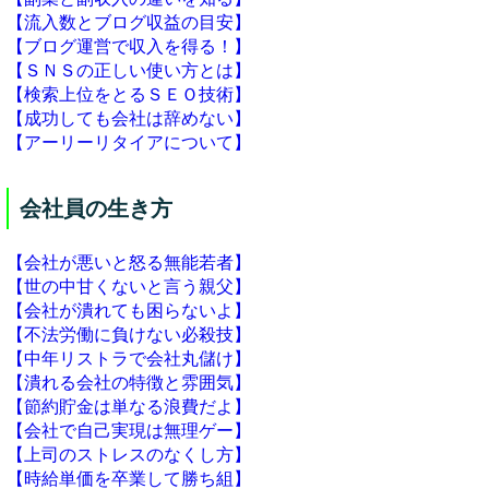
【流入数とブログ収益の目安】
【ブログ運営で収入を得る！】
【ＳＮＳの正しい使い方とは】
【検索上位をとるＳＥＯ技術】
【成功しても会社は辞めない】
【アーリーリタイアについて】
会社員の生き方
【会社が悪いと怒る無能若者】
【世の中甘くないと言う親父】
【会社が潰れても困らないよ】
【不法労働に負けない必殺技】
【中年リストラで会社丸儲け】
【潰れる会社の特徴と雰囲気】
【節約貯金は単なる浪費だよ】
【会社で自己実現は無理ゲー】
【上司のストレスのなくし方】
【時給単価を卒業して勝ち組】