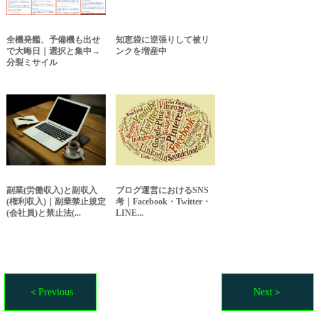
全機発艦、予備機も出せ
知恵袋に逆張りして被リ
で大晦日｜選択と集中→
ンクを増産中
分裂ミサイル
副業(労働収入)と副収入
ブログ運営におけるSNS
(権利収入)｜副業禁止規定
考｜Facebook・Twitter・
(会社員)と禁止法(...
LINE...
＜Previous
Next＞