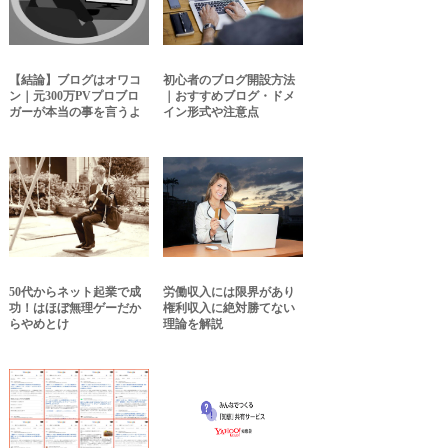
【結論】ブログはオワコ
初心者のブログ開設方法
ン｜元300万PVプロブロ
｜おすすめブログ・ドメ
ガーが本当の事を言うよ
イン形式や注意点
50代からネット起業で成
労働収入には限界があり
功！はほぼ無理ゲーだか
権利収入に絶対勝てない
らやめとけ
理論を解説