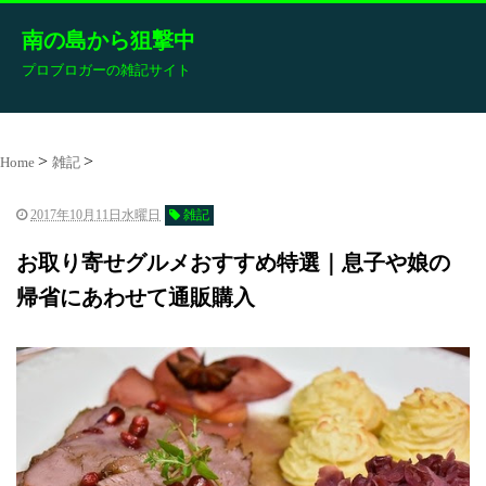
南の島から狙撃中
プロブロガーの雑記サイト
Home
雑記
2017年10月11日水曜日
雑記
お取り寄せグルメおすすめ特選｜息子や娘の
帰省にあわせて通販購入