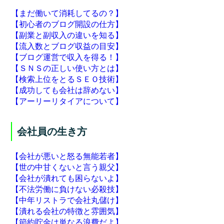
【まだ働いて消耗してるの？】
【初心者のブログ開設の仕方】
【副業と副収入の違いを知る】
【流入数とブログ収益の目安】
【ブログ運営で収入を得る！】
【ＳＮＳの正しい使い方とは】
【検索上位をとるＳＥＯ技術】
【成功しても会社は辞めない】
【アーリーリタイアについて】
会社員の生き方
【会社が悪いと怒る無能若者】
【世の中甘くないと言う親父】
【会社が潰れても困らないよ】
【不法労働に負けない必殺技】
【中年リストラで会社丸儲け】
【潰れる会社の特徴と雰囲気】
【節約貯金は単なる浪費だよ】