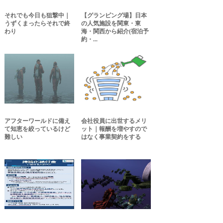
それでも今日も狙撃中｜
【グランピング場】日本
うずくまったらそれで終
の人気施設を関東・東
わり
海・関西から紹介(宿泊予
約・...
アフターワールドに備え
会社役員に出世するメリ
て知恵を絞っているけど
ット｜報酬を増やすので
難しい
はなく事業契約をする