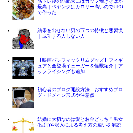
筋トレ後の筋肥大にはカップ焼きそばが
最高｜ペヤングはカロリー高いのでUFO
で作った
結果を出せない男の五つの特徴と悪習慣
｜成功する人しない人
【映画パシフィックリムグッズ】フィギ
ュアと全登場イェーガー＆怪獣紹介｜ア
ップライジングも追加
初心者のブログ開設方法｜おすすめブロ
グ・ドメイン形式や注意点
結婚に大切なのは愛とお金どっち？男女
(性別)や収入による考え方の違いを解説