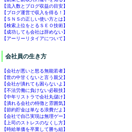
【流入数とブログ収益の目安】
【ブログ運営で収入を得る！】
【ＳＮＳの正しい使い方とは】
【検索上位をとるＳＥＯ技術】
【成功しても会社は辞めない】
【アーリーリタイアについて】
会社員の生き方
【会社が悪いと怒る無能若者】
【世の中甘くないと言う親父】
【会社が潰れても困らないよ】
【不法労働に負けない必殺技】
【中年リストラで会社丸儲け】
【潰れる会社の特徴と雰囲気】
【節約貯金は単なる浪費だよ】
【会社で自己実現は無理ゲー】
【上司のストレスのなくし方】
【時給単価を卒業して勝ち組】