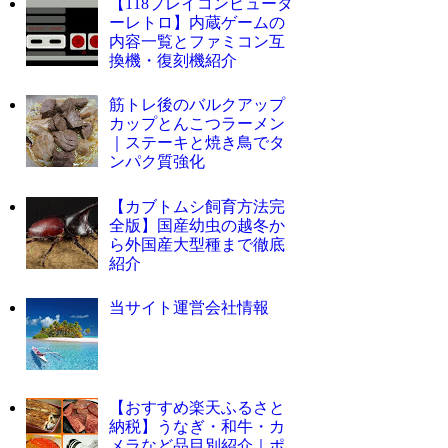
【118プレイコンピュータ
ーレトロ】内蔵ゲームの
内容一覧とファミコン互
換機・復刻機紹介
筋トレ後のバルクアップ
カップとんこつラーメン
｜ステーキと焼き鳥でタ
ンパク質強化
【カブトムシ飼育方法完
全版】国産幼虫の越冬か
ら外国産大型種まで徹底
紹介
当サイト運営会社情報
【おすすめ楽天ふるさと
納税】うなぎ・和牛・カ
メラなど品目別紹介｜ポ